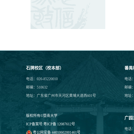
石牌校区（校本部）
番禺
电话：020-85220010
电话：0
邮编：510632
邮编：5
地址：广东省广州市天河区黄埔大道西601号
地址
版权所有©暨南大学
广园
ICP备案号:
粤ICP备 12087612号
电话：0
粤公网安备 44010602001461号