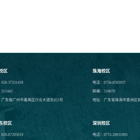
校区
珠海校区
20-37331418
电话：0756-8505937
11443
邮编：519070
：广东省广州市番禺区兴业大道东855号
地址：广东省珠海市香洲区前
东校区
深圳校区
20-87205019
电话：0755-26931893